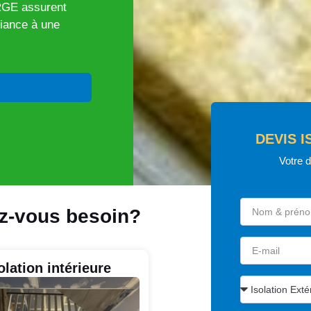
 RGE assurent
fiance à une
DEVIS I
Votre 
ez-vous besoin?
olation intérieure