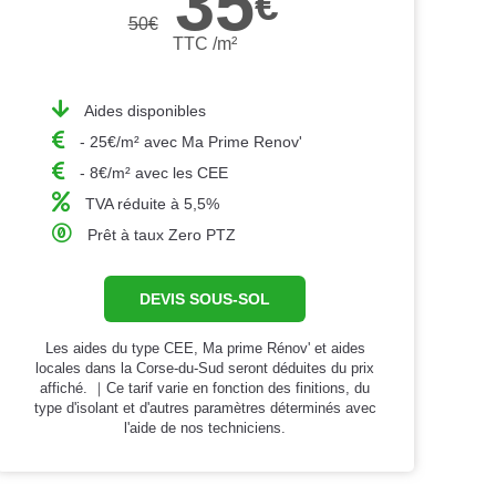
35
€
50
€
TTC /m²
Aides disponibles
- 25€/m² avec Ma Prime Renov'
- 8€/m² avec les CEE
TVA réduite à 5,5%
Prêt à taux Zero PTZ
DEVIS SOUS-SOL
Les aides du type CEE, Ma prime Rénov' et aides
locales dans la Corse-du-Sud seront déduites du prix
affiché. ｜Ce tarif varie en fonction des finitions, du
type d'isolant et d'autres paramètres déterminés avec
l'aide de nos techniciens.