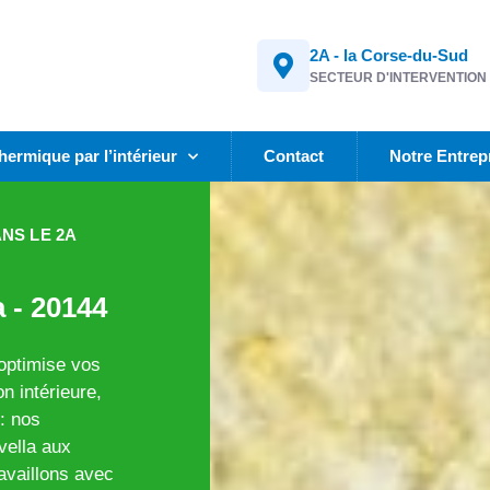
2A - la Corse-du-Sud
SECTEUR D'INTERVENTION
thermique par l’intérieur
Contact
Notre Entrep
ANS LE 2A
 - 20144
 optimise vos
n intérieure,
: nos
vella aux
availlons avec