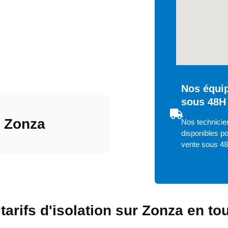
Nos équip
sous 48H
e Zonza
Nos technicie
disponibles po
vente sous 4
tarifs d'isolation sur Zonza en t