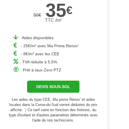
35
€
50
€
TTC /m²
Aides disponibles
- 25€/m² avec Ma Prime Renov'
- 8€/m² avec les CEE
TVA réduite à 5,5%
Prêt à taux Zero PTZ
DEVIS SOUS-SOL
Les aides du type CEE, Ma prime Rénov' et aides
locales dans la Corse-du-Sud seront déduites du prix
affiché. ｜Ce tarif varie en fonction des finitions, du
type d'isolant et d'autres paramètres déterminés avec
l'aide de nos techniciens.