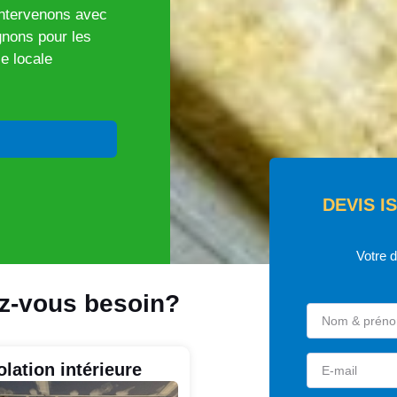
 intervenons avec
nons pour les
se locale
DEVIS I
Votre 
ez-vous besoin?
olation intérieure