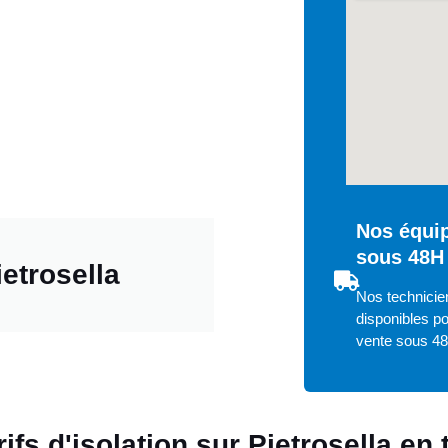
Nos équip
sous 48H 
ietrosella
Nos technicien
disponibles po
vente sous 4
rifs d'isolation sur Pietrosella en