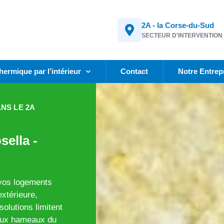
2A - la Corse-du-Sud
SECTEUR D'INTERVENTION
thermique par l’intérieur
Contact
Notre Entrep
ANS LE 2A
sella -
 vos logements
extérieure,
olutions limitent
a aux hameaux du