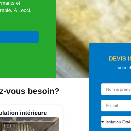
ormants et
rable. À Lecci,
DEVIS 
Votre 
ez-vous besoin?
olation intérieure