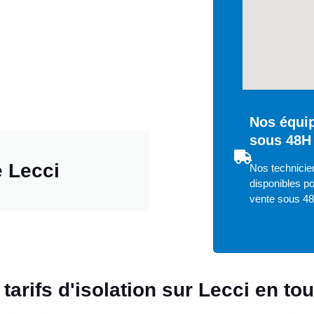
Nos équip
sous 48H 
e Lecci
Nos technicien
disponibles po
vente sous 4
tarifs d'isolation sur Lecci en t