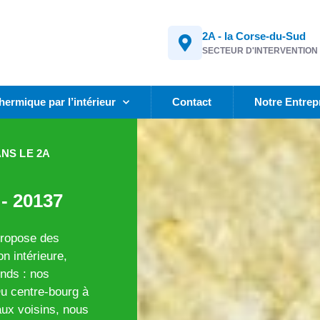
2A - la Corse-du-Sud
SECTEUR D'INTERVENTION
thermique par l’intérieur
Contact
Notre Entrep
ANS LE 2A
 - 20137
 propose des
n intérieure,
onds : nos
Du centre-bourg à
ux voisins, nous