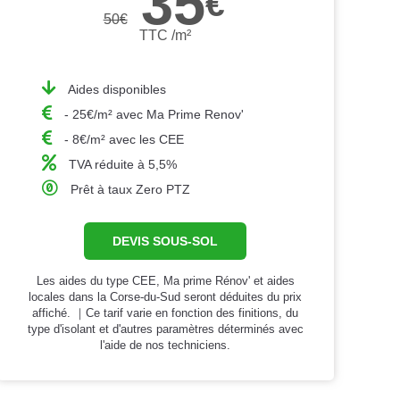
35
€
50
€
TTC /m²
Aides disponibles
- 25€/m² avec Ma Prime Renov'
- 8€/m² avec les CEE
TVA réduite à 5,5%
Prêt à taux Zero PTZ
DEVIS SOUS-SOL
Les aides du type CEE, Ma prime Rénov' et aides
locales dans la Corse-du-Sud seront déduites du prix
affiché. ｜Ce tarif varie en fonction des finitions, du
type d'isolant et d'autres paramètres déterminés avec
l'aide de nos techniciens.