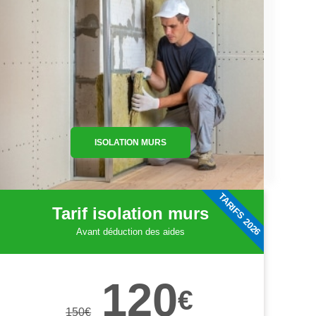
ISOLATION MURS
TARIFS 2026
Tarif isolation murs
Avant déduction des aides
120
€
150
€