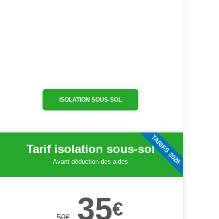
ISOLATION SOUS-SOL
TARIFS 2026
Tarif isolation sous-sol
Avant déduction des aides
35
€
50
€