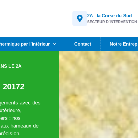
2A - la Corse-du-Sud
SECTEUR D'INTERVENTION
thermique par l’intérieur
Contact
Notre Entrep
ANS LE 2A
- 20172
logements avec des
xtérieure,
ers : nos
ge aux hameaux de
précision.