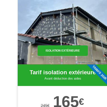
ISOLATION EXTÉRIEURE
TARIFS 202
Tarif isolation extérieure
Avant déduction des aides
165
€
245
€