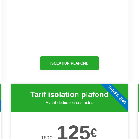
ISOLATION PLAFOND
6
TARIFS 2026
Tarif isolation plafond
Avant déduction des aides
125
€
160
€