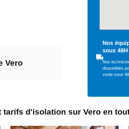
Nos équip
sous 48H 
e Vero
Nos technicien
disponibles po
vente sous 4
 tarifs d'isolation sur Vero en to