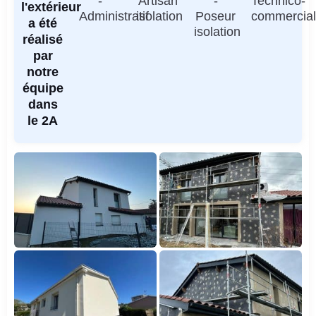
-
Artisan
-
Technico-
l'extérieur
Administratif
isolation
Poseur
commercia
a été
isolation
réalisé
par
notre
équipe
dans
le 2A