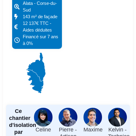
Alata - Corse-du-
Sud
143 m² de façade
12 137€ TTC -
Aides déduites
Financé sur 7 ans
à 0%
Ce
chantier
d'isolation
Celine
Pierre -
Maxime
Kelvin -
par