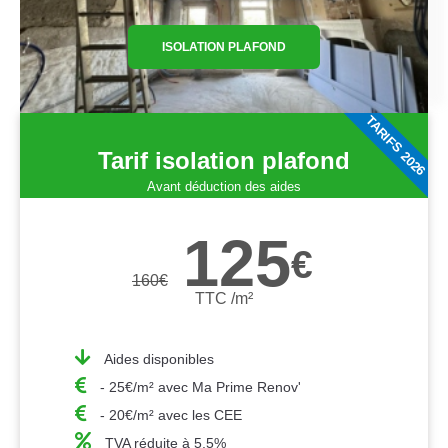
ISOLATION PLAFOND
TARIFS 2026
Tarif isolation plafond
Avant déduction des aides
125
€
160
€
TTC /m²
Aides disponibles
- 25€/m² avec Ma Prime Renov'
- 20€/m² avec les CEE
TVA réduite à 5,5%