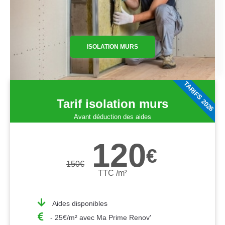
ISOLATION MURS
TARIFS 2026
Tarif isolation murs
Avant déduction des aides
120
€
150
€
TTC /m²
Aides disponibles
- 25€/m² avec Ma Prime Renov'