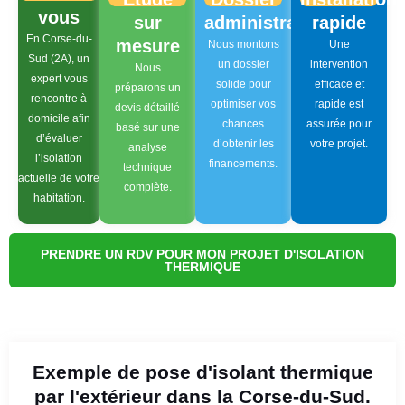
vous
sur
administratif
rapide
En Corse-du-
mesure
Nous montons
Une
Sud (2A), un
un dossier
intervention
Nous
expert vous
solide pour
efficace et
préparons un
rencontre à
optimiser vos
rapide est
devis détaillé
domicile afin
chances
assurée pour
basé sur une
d’évaluer
d’obtenir les
votre projet.
analyse
l’isolation
financements.
technique
actuelle de votre
complète.
habitation.
PRENDRE UN RDV POUR MON PROJET D'ISOLATION
THERMIQUE
Exemple de pose d'isolant thermique
par l'extérieur dans la Corse-du-Sud.