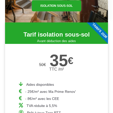
ISOLATION SOUS-SOL
TARIFS 2026
Tarif isolation sous-sol
Avant déduction des aides
35
€
50
€
TTC /m²
Aides disponibles
- 25€/m² avec Ma Prime Renov'
- 8€/m² avec les CEE
TVA réduite à 5,5%
Prêt à taux Zero PTZ