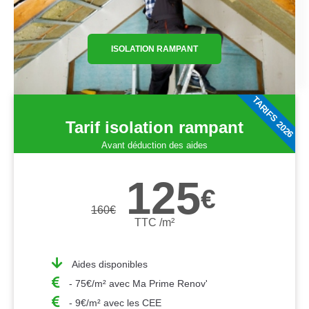
ISOLATION RAMPANT
TARIFS 2026
Tarif isolation rampant
Avant déduction des aides
125
€
160
€
TTC /m²
Aides disponibles
- 75€/m² avec Ma Prime Renov'
- 9€/m² avec les CEE